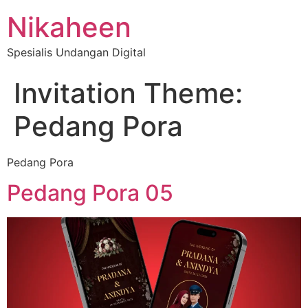
Nikaheen
Spesialis Undangan Digital
Invitation Theme:
Pedang Pora
Pedang Pora
Pedang Pora 05